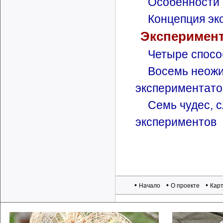
Особенности 
Концепция эк
Эксперимен
Четыре спосо
Восемь неожи
экспериментато
Семь чудес, 
экспериментов
•
•
•
Начало
О проекте
Карт