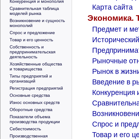
Конкуренция и монополия
Карта сайта
Сравнительная таблица
моделей рынка
Экономика. 
Возникновение и сущность
монополий
Предмет и ме
Спрос и предложение
Исторический
Товар и его ценность
Собственность и
Предпринима
предпринимательская
деятельность
Рыночные от
Хозяйственные общества
и товарищества
Рынок в жизн
Типы предприятий и
Введение в р
организаций
Регистрация предприятий
Конкуренция 
Основные средства
Сравнительна
Износ основных средств
Оборотные средства
Возникновени
Показатели объема
производства продукции
Спрос и пред
Себестоимость
Товар и его ц
Производственная