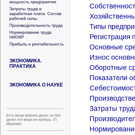
мощность предприятия
Собственност
Затраты труда и
заработная плата. Состав
Хозяйственны
рабочей силы.
Типы предпри
Производительность труда
Нормирование труда
Регистрация 
НИОКР
Прибыль и рентабельность
Основные ср
Износ основн
ЭКОНОМИКА.
ПРАКТИКА
Оборотные с
Показатели о
ЭКОНОМИКА О НАУКЕ
Себестоимос
Производстве
Затраты труд
Есть вещи важнее денег, но без
Производител
денег эти вещи не купишь. (П.
Мериме)
Нормировани