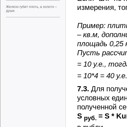
измерения, то
Железо губит плоть, а золото –
души.
Пример: плитк
– кв.м, допол
площадь 0,25 к
Пусть рассчи
= 10 у.е., то
= 10*4 = 40 у.е
7.3.
Для получ
условных един
полученной се
S
=
S *
Ku
руб.