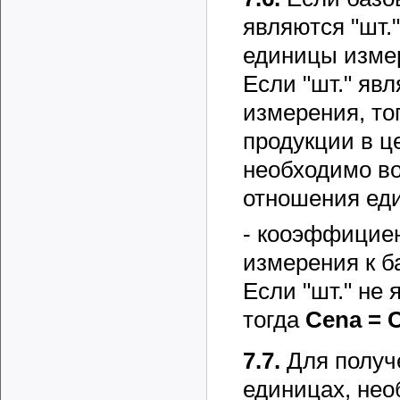
являются "шт."
единицы изме
Если "шт." яв
измерения, то
продукции в ц
необходимо в
отношения ед
- кооэффицие
измерения к б
Если "шт." не
тогда
Cena =
7.7.
Для получ
единицах, нео