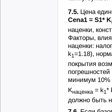
7.5.
Цена един
Cena1 =
S1*
K
наценки, конст
Факторы, вли
наценки: нало
k
=1.18), нор
1
покрытия возм
погрешностей
минимум 10%
K
=
k
*
наценка
1
должно быть н
7.6.
Если базо