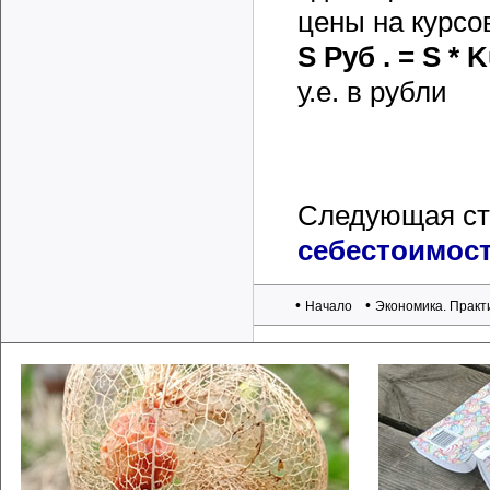
цены на курсо
S Руб
. =
S *
K
у.е. в рубли
Следующая ст
себестоимос
•
•
Начало
Экономика. Практ