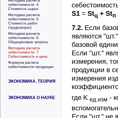
Методика расчета
себестоимость
себестоимости: 4.
Cтоимость сырья
S1
=
St
+
St
ц
п
Методика расчета
себестоимости: 5.
Стоимость работ
7.2.
Если базо
(трудозатрат)
Методика расчета
являются "шт."
себестоимости: 6.
Общецеховые затраты
базовой един
Методика расчета
Если "шт." яв
себестоимости: 7.
Себестоимость и цена
измерения, то
Формула расчета
себестоимости продукции
продукции в с
измерения из
ЭКОНОМИКА. ТЕОРИЯ
коэффициенто
где
K
- 
ЭКОНОМИКА О НАУКЕ
ед.изм
вспомогательн
Если "шт." не