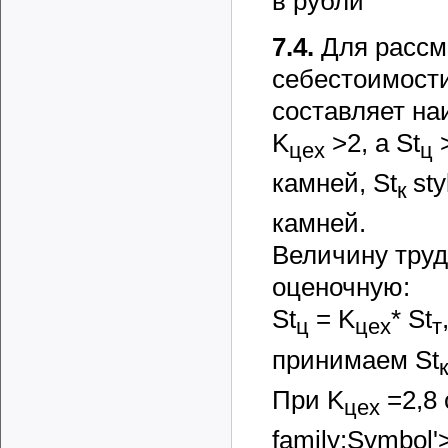
в рубли
7.4.
Для рассм
себестоимост
составляет на
K
>2, а
St
цех
ц
камней,
St
sty
к
камней.
Величину труд
оценочную:
St
=
K
*
St
ц
цех
т
принимаем
St
При
K
=2,8
цех
family:Symbol'