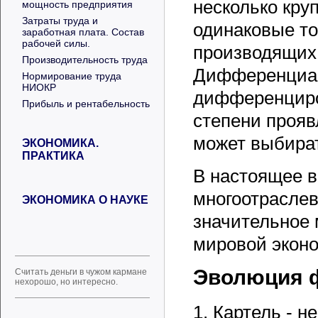
несколько кру
мощность предприятия
Затраты труда и
одинаковые то
заработная плата. Состав
рабочей силы.
производящих
Производительность труда
Дифференциац
Нормирование труда
НИОКР
дифференциро
Прибыль и рентабельность
степени прояв
может выбират
ЭКОНОМИКА.
ПРАКТИКА
В настоящее в
многоотрасле
ЭКОНОМИКА О НАУКЕ
значительное 
мировой эконо
Эволюция 
Считать деньги в чужом кармане
нехорошо, но интересно.
1. Картель - н