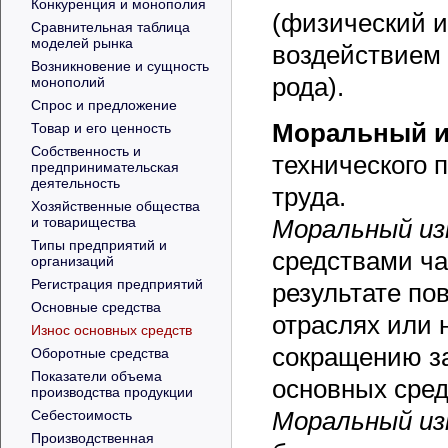
Конкуренция и монополия
(физический из
Сравнительная таблица
моделей рынка
воздействием 
Возникновение и сущность
рода).
монополий
Спрос и предложение
Моральный и
Товар и его ценность
Собственность и
технического 
предпринимательская
деятельность
труда.
Хозяйственные общества
и товарищества
Моральный из
Типы предприятий и
средствами ча
организаций
Регистрация предприятий
результате по
Основные средства
отраслях или 
Износ основных средств
сокращению за
Оборотные средства
Показатели объема
основных сред
производства продукции
Моральный из
Себестоимость
Производственная