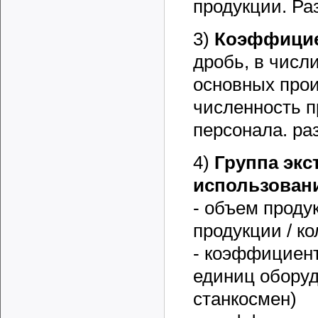
продукции. Раз
3)
Коэффицие
дробь, в числ
основных прои
численность 
персонала. ра
4)
Группа экс
использовани
- объем проду
продукции / к
- коэффициент
единиц оборуд
станкосмен)