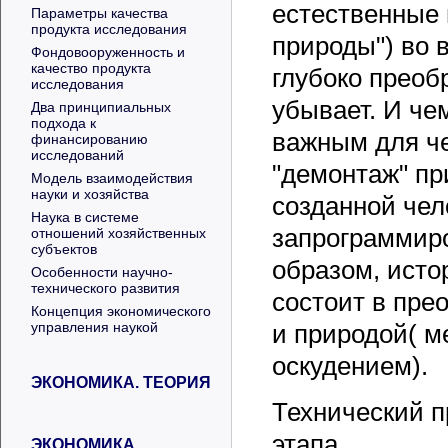
естественные
Параметры качества
продукта исследования
природы") во 
Фондовооруженность и
качество продукта
глубоко преоб
исследования
убывает. И че
Два принципиальных
подхода к
важным для че
финансированию
исследований
"демонтаж" пр
Модель взаимодействия
науки и хозяйства
созданной чел
Наука в системе
запрограммир
отношений хозяйственных
субъектов
образом, исто
Особенности научно-
технического развития
состоит в пре
Концепция экономического
управления наукой
и природой( м
оскудением).
ЭКОНОМИКА. ТЕОРИЯ
Технический п
этапа.
ЭКОНОМИКА.