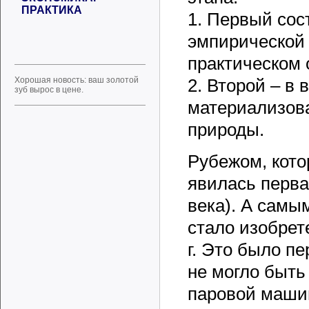
ПРАКТИКА
1. Первый сос
эмпирической 
практическом 
Хорошая новость: ваш золотой
2. Второй – в 
зуб вырос в цене.
материализова
природы.
Рубежом, кото
явилась перв
века). А самы
стало изобрет
г. Это было п
не могло быть
паровой машин