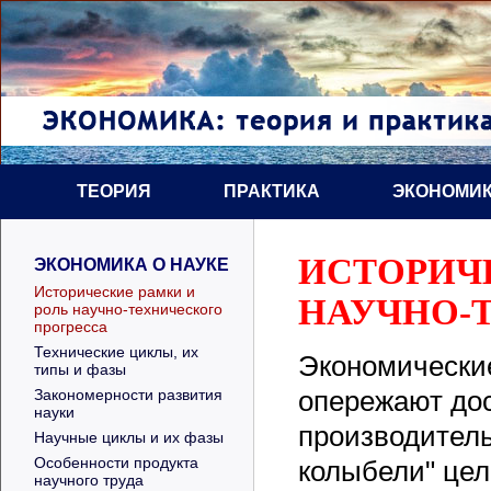
ТЕОРИЯ
ПРАКТИКА
ЭКОНОМИК
ИСТОРИЧЕ
ЭКОНОМИКА О НАУКЕ
Исторические рамки и
НАУЧНО-
роль научно-технического
прогресса
Технические циклы, их
Экономические
типы и фазы
опережают дос
Закономерности развития
науки
производитель
Научные циклы и их фазы
Особенности продукта
колыбели" це
научного труда